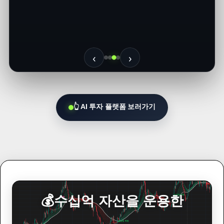
글
자
‹
›
👆 AI 투자 플랫폼 보러가기
💰수십억 자산을 운용한