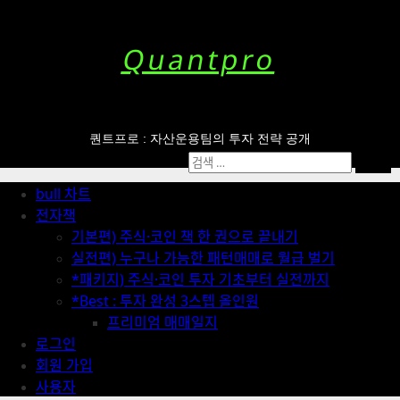
Skip
to
content
Quantpro
퀀트프로 : 자산운용팀의 투자 전략 공개
Primary
검
Menu
색:
bull 차트
전자책
기본편) 주식·코인 책 한 권으로 끝내기
실전편) 누구나 가능한 패턴매매로 월급 벌기
*패키지) 주식·코인 투자 기초부터 실전까지
*Best : 투자 완성 3스텝 올인원
프리미엄 매매일지
로그인
회원 가입
사용자