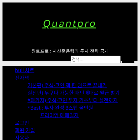
Skip
to
content
Quantpro
퀀트프로 : 자산운용팀의 투자 전략 공개
Primary
검
Menu
색:
bull 차트
전자책
기본편) 주식·코인 책 한 권으로 끝내기
실전편) 누구나 가능한 패턴매매로 월급 벌기
*패키지) 주식·코인 투자 기초부터 실전까지
*Best : 투자 완성 3스텝 올인원
프리미엄 매매일지
로그인
회원 가입
사용자