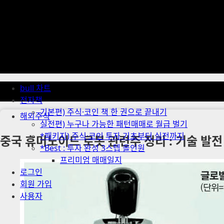
Skip
to
content
Primary
Menu
bull 차트
전자책
기본편) 주식·코인 책 한 권으로 끝내기
해외주식
실전편) 누구나 가능한 패턴매매로 월급 벌기
*패키지) 주식·코인 투자 기초부터 실전까지
중국 휴머노이드 로봇 관련주 정리 : 기술 발
*Best : 투자 완성 3스텝 올인원
프리미엄 매매일지
로그인
회원 가입
사용자