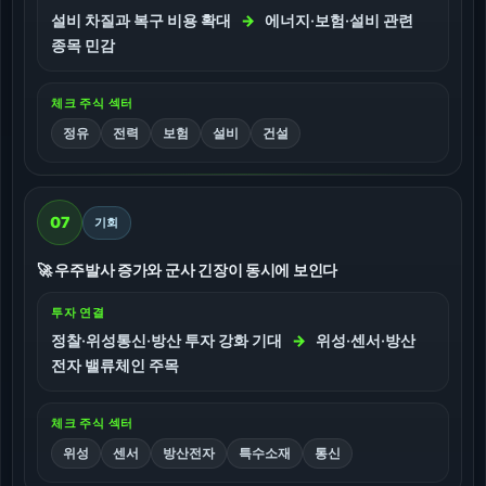
설비 차질과 복구 비용 확대
→
에너지·보험·설비 관련
종목 민감
체크 주식 섹터
정유
전력
보험
설비
건설
07
기회
🚀 우주발사 증가와 군사 긴장이 동시에 보인다
투자 연결
정찰·위성통신·방산 투자 강화 기대
→
위성·센서·방산
전자 밸류체인 주목
체크 주식 섹터
위성
센서
방산전자
특수소재
통신