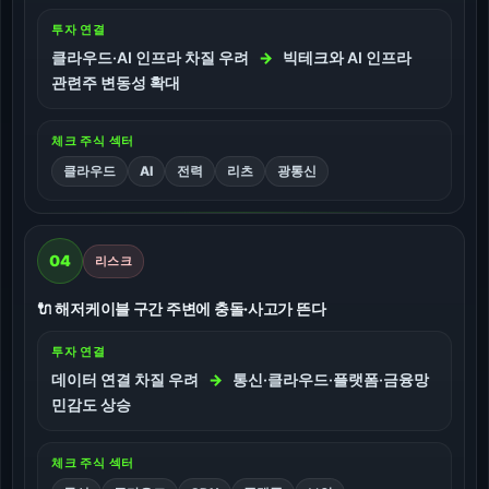
투자 연결
클라우드·AI 인프라 차질 우려
→
빅테크와 AI 인프라
관련주 변동성 확대
체크 주식 섹터
클라우드
AI
전력
리츠
광통신
04
리스크
🔌 해저케이블 구간 주변에 충돌·사고가 뜬다
투자 연결
데이터 연결 차질 우려
→
통신·클라우드·플랫폼·금융망
민감도 상승
체크 주식 섹터