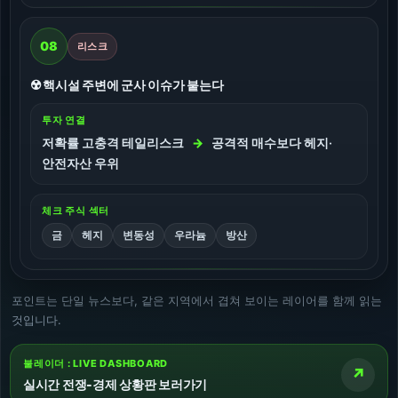
08
리스크
☢️ 핵시설 주변에 군사 이슈가 붙는다
투자 연결
저확률 고충격 테일리스크
→
공격적 매수보다 헤지·
안전자산 우위
체크 주식 섹터
금
헤지
변동성
우라늄
방산
포인트는 단일 뉴스보다, 같은 지역에서 겹쳐 보이는 레이어를 함께 읽는
것입니다.
불레이더 : LIVE DASHBOARD
↗
실시간 전쟁-경제 상황판 보러가기