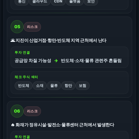
통신
클라우드
CDN
플랫폼
보안
05
리스크
🌋 지진이 산업거점·항만·반도체 지역 근처에서 난다
투자 연결
공급망 차질 가능성
→
반도체·소재·물류 관련주 흔들림
체크 주식 섹터
반도체
소재
물류
항만
보험
06
리스크
🔥 화재가 정유시설·발전소·물류센터 근처에서 발생한다
투자 연결