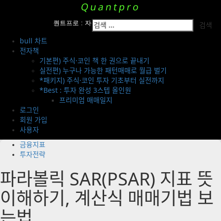
Quantpro
Skip
to
Primary
검
퀀트프로 : 자산운용팀의 투자 전략 공개
content
Menu
색:
bull 차트
전자책
기본편) 주식·코인 책 한 권으로 끝내기
실전편) 누구나 가능한 패턴매매로 월급 벌기
*패키지) 주식·코인 투자 기초부터 실전까지
*Best : 투자 완성 3스텝 올인원
프리미엄 매매일지
로그인
회원 가입
사용자
금융지표
투자전략
파라볼릭 SAR(PSAR) 지표 뜻
이해하기, 계산식 매매기법 보
는법