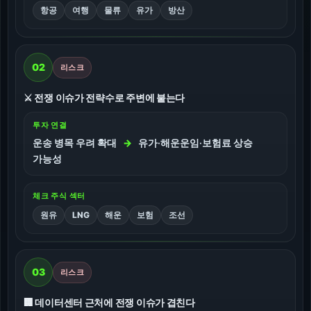
항공
여행
물류
유가
방산
02
리스크
⚔️ 전쟁 이슈가 전략수로 주변에 붙는다
투자 연결
운송 병목 우려 확대
→
유가·해운운임·보험료 상승
가능성
체크 주식 섹터
원유
LNG
해운
보험
조선
03
리스크
🏢 데이터센터 근처에 전쟁 이슈가 겹친다