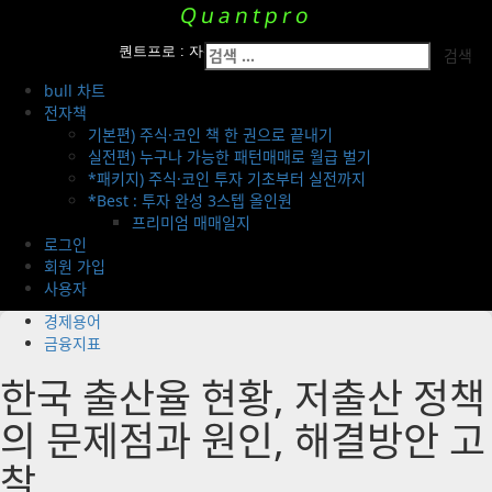
Skip
Quantpro
to
Primary
검
content
퀀트프로 : 자산운용팀의 투자 전략 공개
Menu
색:
bull 차트
전자책
기본편) 주식·코인 책 한 권으로 끝내기
실전편) 누구나 가능한 패턴매매로 월급 벌기
*패키지) 주식·코인 투자 기초부터 실전까지
*Best : 투자 완성 3스텝 올인원
프리미엄 매매일지
로그인
회원 가입
사용자
경제용어
금융지표
한국 출산율 현황, 저출산 정책
의 문제점과 원인, 해결방안 고
찰