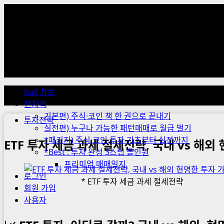
Skip
to
content
Primary
Menu
bull 차트
전자책
기본편) 주식·코인 책 한 권으로 끝내기
투자전략
실전편) 누구나 가능한 패턴매매로 월급 벌기
*패키지) 주식·코인 투자 기초부터 실전까지
ETF 투자 세금 과세 절세전략, 국내 vs 해외
*Best : 투자 완성 3스텝 올인원
프리미엄 매매일지
로그인
* ETF 투자 세금 과세 절세전략
회원 가입
사용자