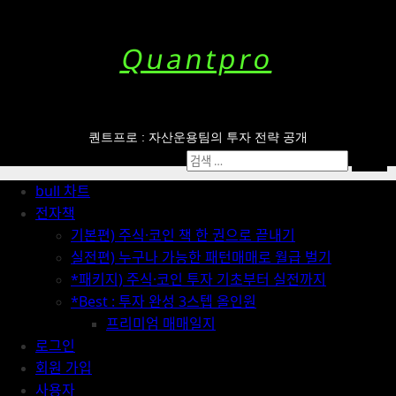
Skip
to
Quantpro
content
퀀트프로 : 자산운용팀의 투자 전략 공개
Primary
검
Menu
색:
bull 차트
전자책
기본편) 주식·코인 책 한 권으로 끝내기
실전편) 누구나 가능한 패턴매매로 월급 벌기
*패키지) 주식·코인 투자 기초부터 실전까지
*Best : 투자 완성 3스텝 올인원
프리미엄 매매일지
로그인
회원 가입
사용자