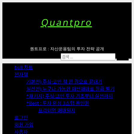
Skip
to
content
Quantpro
퀀트프로 : 자산운용팀의 투자 전략 공개
Primary
검
Menu
색:
bull 차트
전자책
기본편) 주식·코인 책 한 권으로 끝내기
실전편) 누구나 가능한 패턴매매로 월급 벌기
*패키지) 주식·코인 투자 기초부터 실전까지
*Best : 투자 완성 3스텝 올인원
프리미엄 매매일지
로그인
회원 가입
사용자