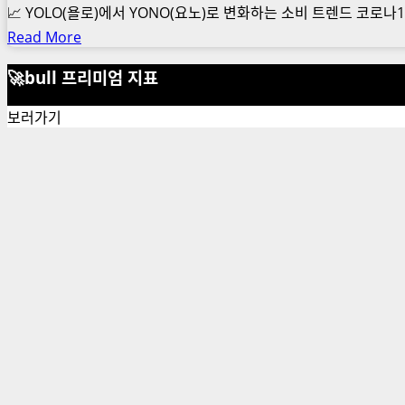
📈 YOLO(욜로)에서 YONO(요노)로 변화하는 소비 트렌드 코로나1
Read
Read More
more
🚀bull 프리미엄 지표
about
YOLO
보러가기
에
서
YONO
로
변
화
하
는
소
비
트
렌
드
분