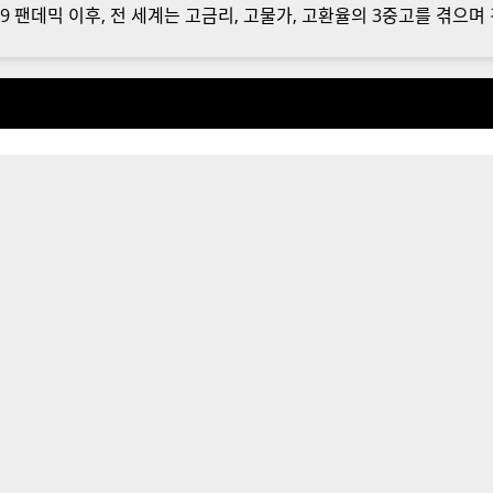
9 팬데믹 이후, 전 세계는 고금리, 고물가, 고환율의 3중고를 겪으며 경