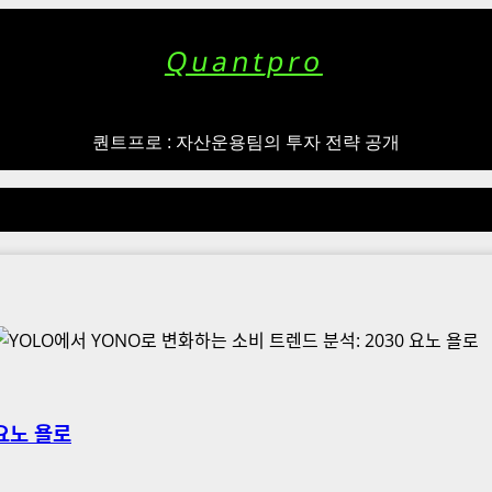
Quantpro
퀀트프로 : 자산운용팀의 투자 전략 공개
 요노 욜로