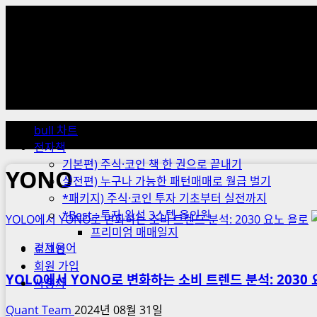
Skip
to
content
Primary
Menu
bull 차트
전자책
기본편) 주식·코인 책 한 권으로 끝내기
YONO
실전편) 누구나 가능한 패턴매매로 월급 벌기
*패키지) 주식·코인 투자 기초부터 실전까지
*Best : 투자 완성 3스텝 올인원
YOLO에서 YONO로 변화하는 소비 트렌드 분석: 2030 요노 욜로
프리미엄 매매일지
경제용어
로그인
회원 가입
YOLO에서 YONO로 변화하는 소비 트렌드 분석: 2030
사용자
Quant Team
2024년 08월 31일